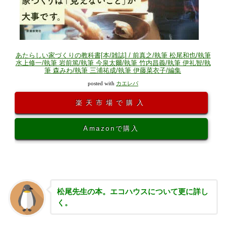
あたらしい家づくりの教科書[本/雑誌] / 前真之/執筆 松尾和也/執筆
水上修一/執筆 岩前篤/執筆 今泉太爾/執筆 竹内昌義/執筆 伊礼智/執
筆 森みわ/執筆 三浦祐成/執筆 伊藤菜衣子/編集
posted with
カエレバ
楽天市場で購入
Amazonで購入
松尾先生の本。エコハウスについて更に詳し
く。