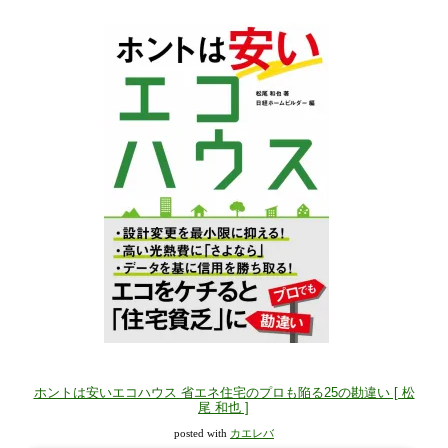
ホントは安いエコハウス 省エネ住宅のプロも陥る25の勘違い [ 松
尾 和也 ]
posted with
カエレバ