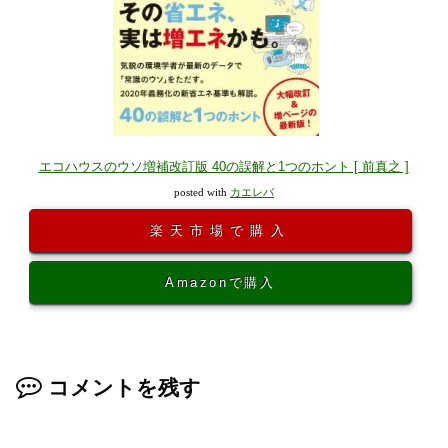
エコハウスのウソ増補改訂版 40の誤解と1つのホント [ 前真之 ]
posted with
カエレバ
楽天市場で購入
Amazonで購入
コメントを残す