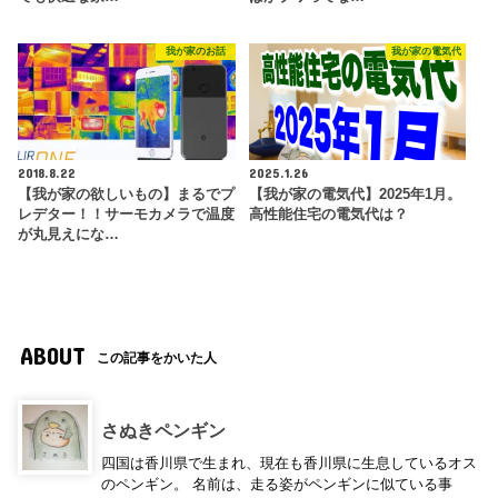
我が家のお話
我が家の電気代
2018.8.22
2025.1.26
【我が家の欲しいもの】まるでプ
【我が家の電気代】2025年1月。
レデター！！サーモカメラで温度
高性能住宅の電気代は？
が丸見えにな…
ABOUT
この記事をかいた人
さぬきペンギン
四国は香川県で生まれ、現在も香川県に生息しているオス
のペンギン。 名前は、走る姿がペンギンに似ている事