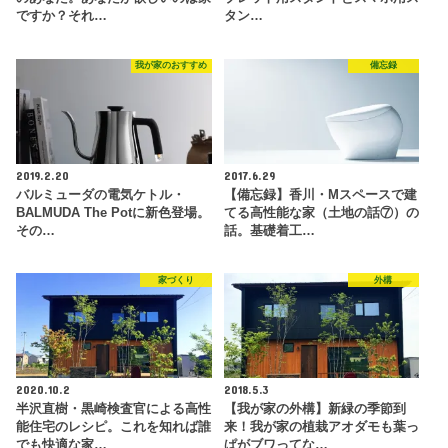
ですか？それ…
タン…
我が家のおすすめ
備忘録
2019.2.20
2017.6.29
バルミューダの電気ケトル・
【備忘録】香川・Mスペースで建
BALMUDA The Potに新色登場。
てる高性能な家（土地の話⑦）の
その…
話。基礎着工…
家づくり
外構
2020.10.2
2018.5.3
半沢直樹・黒崎検査官による高性
【我が家の外構】新緑の季節到
能住宅のレシピ。これを知れば誰
来！我が家の植栽アオダモも葉っ
でも快適な家…
ぱがブワってな…