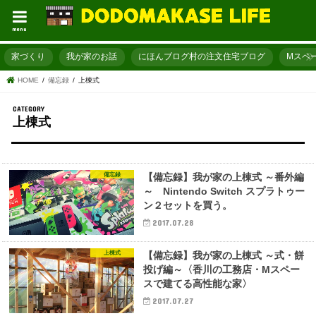
menu
家づくり
我が家のお話
にほんブログ村の注文住宅ブログ
Mスペ
HOME
備忘録
上棟式
上棟式
備忘録
【備忘録】我が家の上棟式 ～番外編
～ Nintendo Switch スプラトゥー
ン２セットを買う。
2017.07.28
上棟式
【備忘録】我が家の上棟式 ～式・餅
投げ編～〈香川の工務店・Mスペー
スで建てる高性能な家〉
2017.07.27