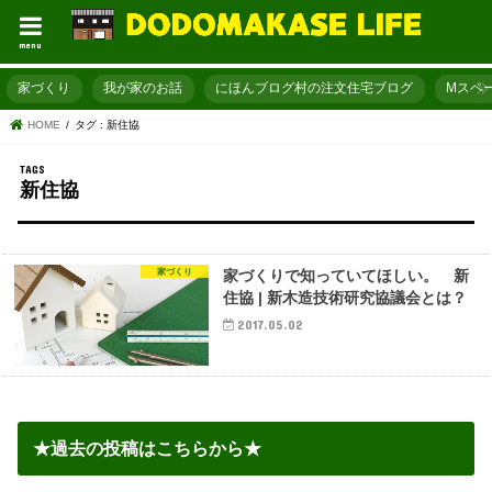
menu
家づくり
我が家のお話
にほんブログ村の注文住宅ブログ
Mスペ
HOME
タグ : 新住協
新住協
家づくり
家づくりで知っていてほしい。 新
住協 | 新木造技術研究協議会とは？
2017.05.02
★過去の投稿はこちらから★