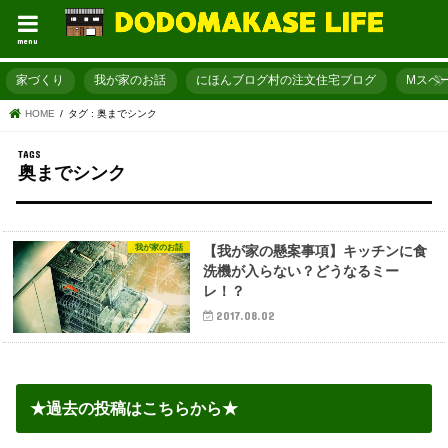
menu
家づくり
我が家のお話
にほんブログ村の注文住宅ブログ
Mスペ
HOME
タグ : 奥までシンク
奥までシンク
我が家のお話
【我が家の懸案事項】キッチンに食
洗機が入らない？どうなるミー
レ！？
2017.08.02
★過去の投稿はこちらから★