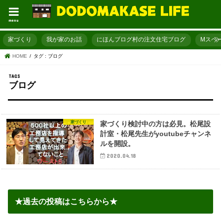
menu
家づくり
我が家のお話
にほんブログ村の注文住宅ブログ
Mスペ
HOME
タグ : ブログ
ブログ
家づくり
家づくり検討中の方は必見。松尾設
計室・松尾先生がyoutubeチャンネ
ルを開設。
2020.04.18
★過去の投稿はこちらから★