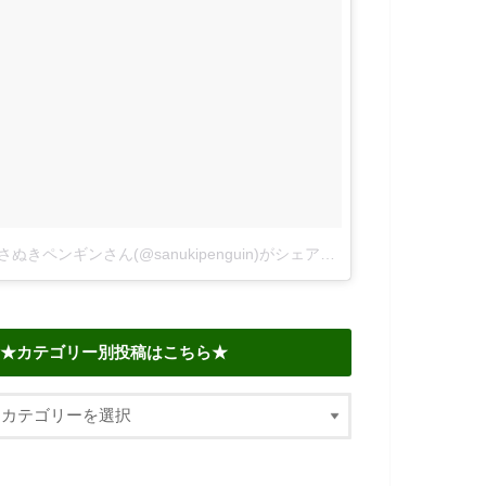
さぬきペンギンさん(@sanukipenguin)がシェアした投稿
–
2018年 6
★カテゴリー別投稿はこちら★