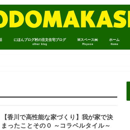
話
にほんブログ村の注文住宅ブログ
Mスペース㈱
ホーム
other blog
Mspace
Home
【香川で高性能な家づくり】我が家で決
まったことその０ ～コラベルタイル～