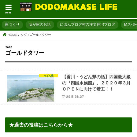
menu
家づくり
我が家のお話
にほんブログ村の注文住宅ブログ
Mスペ
HOME
タグ : ゴールドタワー
ゴールドタワー
うどん県
【香川・うどん県の話】四国最大級
の『四国水族館』。２０２０年３月
ＯＰＥＮに向けて着工！！
2018.06.27
★過去の投稿はこちらから★