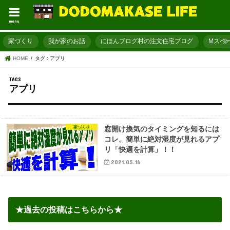
menu
家づくり
我が家のお話
にほんブログ村の注文住宅ブログ
Mスペ
HOME
タグ : アプリ
アプリ
家づくり
窓開け換気のタイミングを知るには
コレ。簡単に絶対湿度が見れるアプ
リ「快適を計算」！！
2021.05.16
★過去の投稿はこちらから★