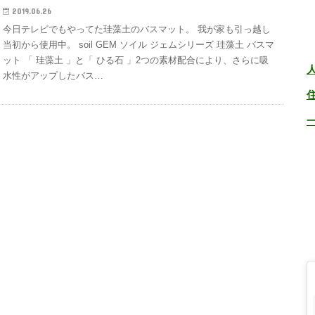
2019.06.26
今日テレビでもやってた珪藻土のバスマット。 我が家も引っ越し
当初から使用中。 soil GEM ソイル ジェムシリーズ 珪藻土 バスマ
ット 「 珪藻土 」と「 ひる石 」2つの素材配合により、さらに吸
水性がアップしたバス…