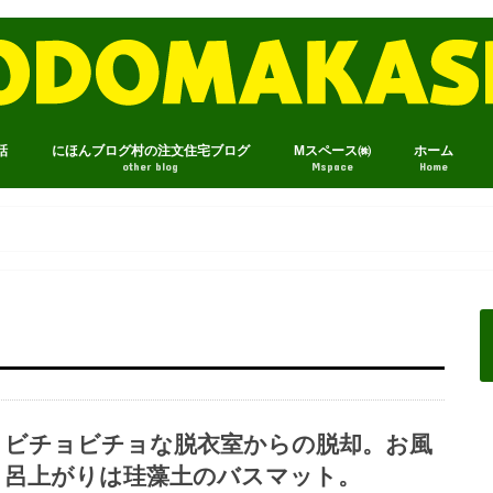
話
にほんブログ村の注文住宅ブログ
Mスペース㈱
ホーム
other blog
Mspace
Home
ビチョビチョな脱衣室からの脱却。お風
呂上がりは珪藻土のバスマット。