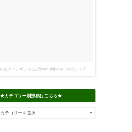
さぬきペンギンさん(@sanukipenguin)がシェアした投稿
–
2018年 6
★カテゴリー別投稿はこちら★