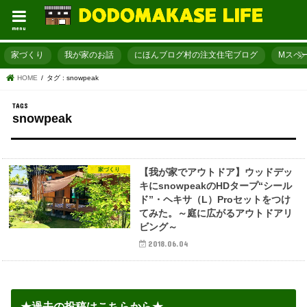
menu
家づくり
我が家のお話
にほんブログ村の注文住宅ブログ
Mスペ
HOME
タグ : snowpeak
snowpeak
家づくり
【我が家でアウトドア】ウッドデッ
キにsnowpeakのHDタープ“シール
ド”・ヘキサ（L）Proセットをつけ
てみた。～庭に広がるアウトドアリ
ビング～
2018.06.04
★過去の投稿はこちらから★