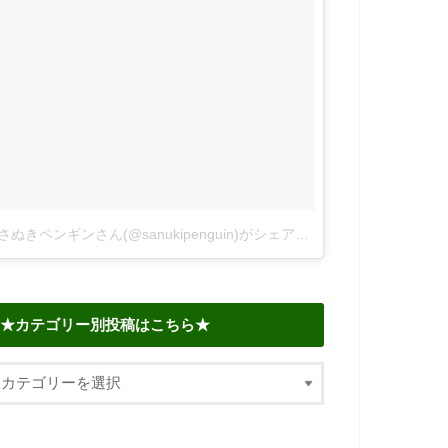
さぬきペンギンさん(@sanukipenguin)がシェアした投稿
–
2018年 6
★カテゴリー別投稿はこちら★