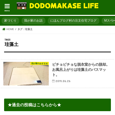
menu
家づくり
我が家のお話
にほんブログ村の注文住宅ブログ
Mスペ
HOME
タグ : 珪藻土
珪藻土
我が家のおすすめ
ビチョビチョな脱衣室からの脱却。
お風呂上がりは珪藻土のバスマッ
ト。
2019.06.26
★過去の投稿はこちらから★