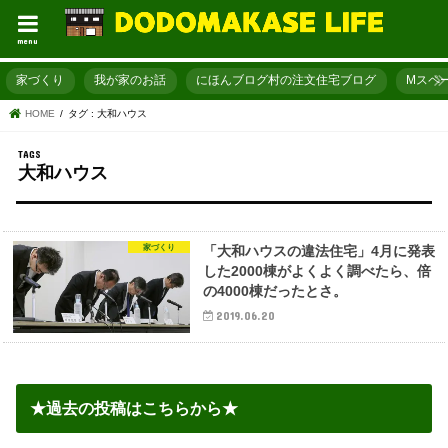
menu
家づくり
我が家のお話
にほんブログ村の注文住宅ブログ
Mスペ
HOME
タグ : 大和ハウス
大和ハウス
家づくり
「大和ハウスの違法住宅」4月に発表
した2000棟がよくよく調べたら、倍
の4000棟だったとさ。
2019.06.20
★過去の投稿はこちらから★