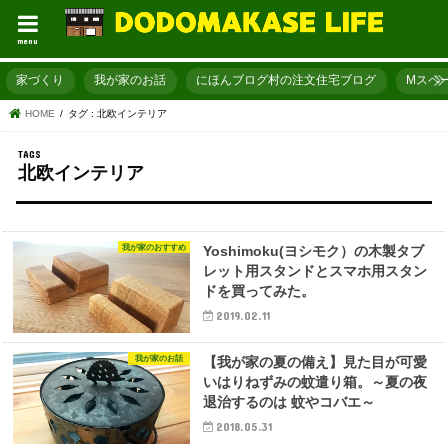
menu
家づくり
我が家のお話
にほんブログ村の注文住宅ブログ
Mスペ
HOME
タグ : 北欧インテリア
北欧インテリア
我が家のおすすめ
Yoshimoku(ヨシモク）の木製タブ
レット用スタンドとスマホ用スタン
ドを買ってみた。
2019.02.11
我が家のお話
【我が家の夏の備え】見た目が可愛
いはりねずみの蚊遣り箱。～夏の夜
退治するのは 蚊やコバエ～
2018.05.31