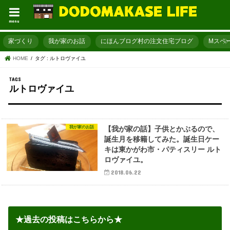
menu
家づくり
我が家のお話
にほんブログ村の注文住宅ブログ
Mスペ
HOME
タグ : ルトロヴァイユ
ルトロヴァイユ
我が家のお話
【我が家の話】子供とかぶるので、
誕生月を移籍してみた。誕生日ケー
キは東かがわ市・パティスリー ルト
ロヴァイユ。
2018.06.22
★過去の投稿はこちらから★