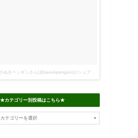
さぬきペンギンさん(@sanukipenguin)がシェアした投稿
–
2018年 6
★カテゴリー別投稿はこちら★