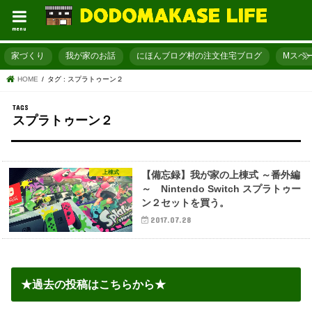
menu
家づくり
我が家のお話
にほんブログ村の注文住宅ブログ
Mスペ
HOME
タグ : スプラトゥーン２
スプラトゥーン２
上棟式
【備忘録】我が家の上棟式 ～番外編
～ Nintendo Switch スプラトゥー
ン２セットを買う。
2017.07.28
★過去の投稿はこちらから★